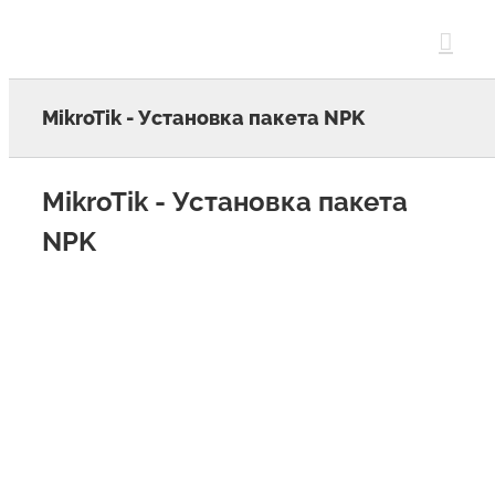
Skip
to
content
MikroTik - Установка пакета NPK
MikroTik - Установка пакета
NPK