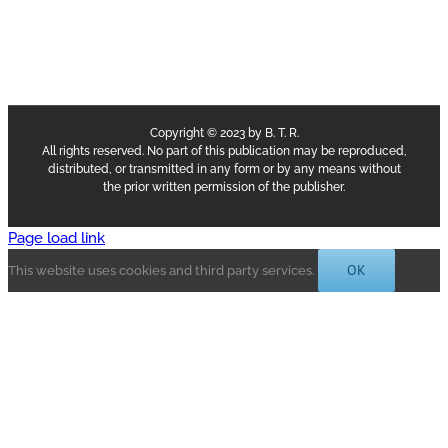
Copyright © 2023 by B. T. R.
All rights reserved. No part of this publication may be reproduced,
distributed, or transmitted in any form or by any means without
the prior written permission of the publisher.
Page load link
OK
This website uses cookies and third party services.