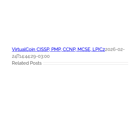
VirtualCoin CISSP, PMP, CCNP, MCSE, LPIC2
2026-02-
24T14:44:29-03:00
Related Posts