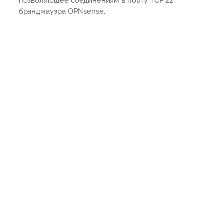
позволяющее соединениям в порту TCP 22
брандмауэра OPNsense.