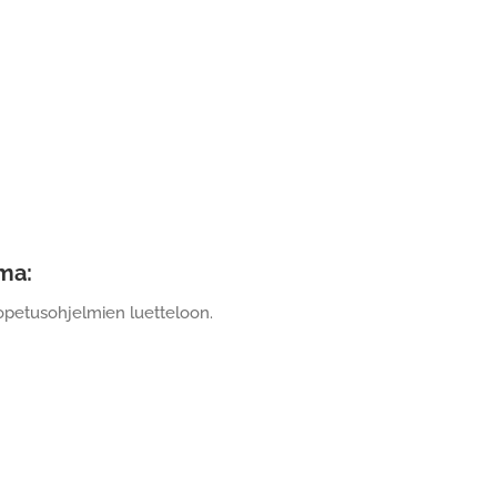
ma:
 opetusohjelmien luetteloon.