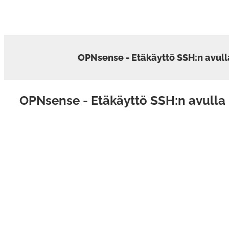
Skip
to
content
OPNsense - Etäkäyttö SSH:n avull
OPNsense - Etäkäyttö SSH:n avulla