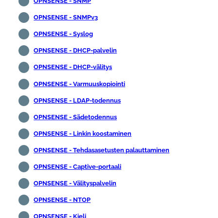
OPNSENSE - SNMP
OPNSENSE - SNMPv3
OPNSENSE - Syslog
OPNSENSE - DHCP-palvelin
OPNSENSE - DHCP-välitys
OPNSENSE - Varmuuskopiointi
OPNSENSE - LDAP-todennus
OPNSENSE - Sädetodennus
OPNSENSE - Linkin koostaminen
OPNSENSE - Tehdasasetusten palauttaminen
OPNSENSE - Captive-portaali
OPNSENSE - Välityspalvelin
OPNSENSE - NTOP
OPNSENSE - Kieli