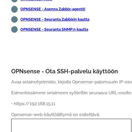
OPNSENSE - Asenna Zabbix-agentti
OPNSENSE - Seuranta Zabbixin kautta
OPNSENSE - Seuranta SNMP:n kautta
OPNsense - Ota SSH-palvelu käyttöön
Avaa selainohjelmisto, kirjoita Opnsense-palomuurin IP-osoi
Esimerkissämme selaimeen syötettiin seuraava URL-osoite:
• https://192.168.15.11
Opnsense-web-käyttöliittymä on esitettävä.