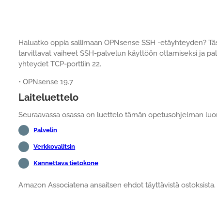
Haluatko oppia sallimaan OPNsense SSH -etäyhteyden? Täs
tarvittavat vaiheet SSH-palvelun käyttöön ottamiseksi ja pa
yhteydet TCP-porttiin 22.
• OPNsense 19.7
Laiteluettelo
Seuraavassa osassa on luettelo tämän opetusohjelman luomi
Palvelin
Verkkovalitsin
Kannettava tietokone
Amazon Associatena ansaitsen ehdot täyttävistä ostoksista.