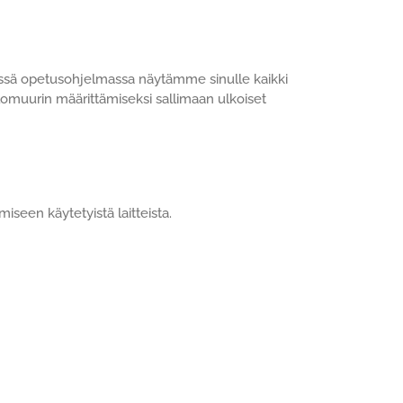
sä opetusohjelmassa näytämme sinulle kaikki
lomuurin määrittämiseksi sallimaan ulkoiset
seen käytetyistä laitteista.