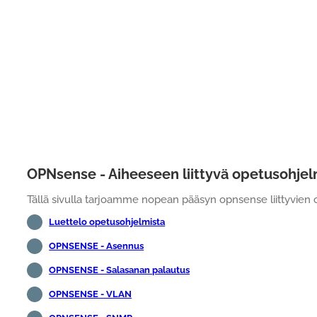
OPNsense - Aiheeseen liittyvä opetusohjel
Tällä sivulla tarjoamme nopean pääsyn opnsense liittyvien
Luettelo opetusohjelmista
OPNSENSE - Asennus
OPNSENSE - Salasanan palautus
OPNSENSE - VLAN