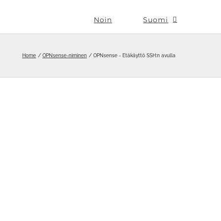
Noin
Suomi
Home
OPNsense-niminen
OPNsense - Etäkäyttö SSH:n avulla