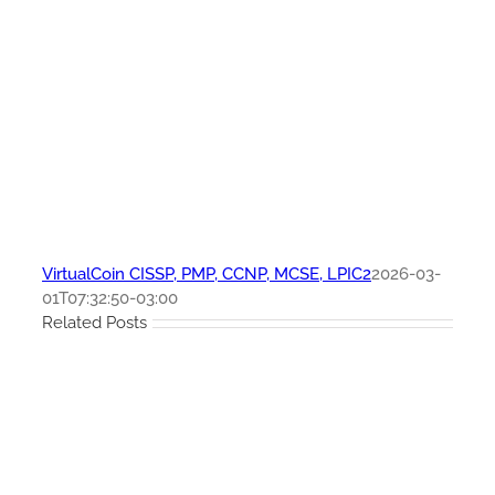
VirtualCoin CISSP, PMP, CCNP, MCSE, LPIC2
2026-03-
01T07:32:50-03:00
Related Posts