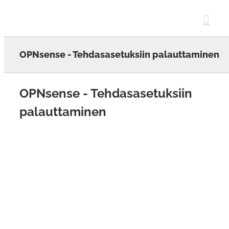
Skip
to
content
OPNsense - Tehdasasetuksiin palauttaminen
OPNsense - Tehdasasetuksiin
palauttaminen