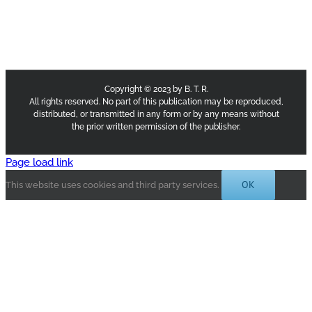
Copyright © 2023 by B. T. R.
All rights reserved. No part of this publication may be reproduced,
distributed, or transmitted in any form or by any means without
the prior written permission of the publisher.
Page load link
OK
This website uses cookies and third party services.