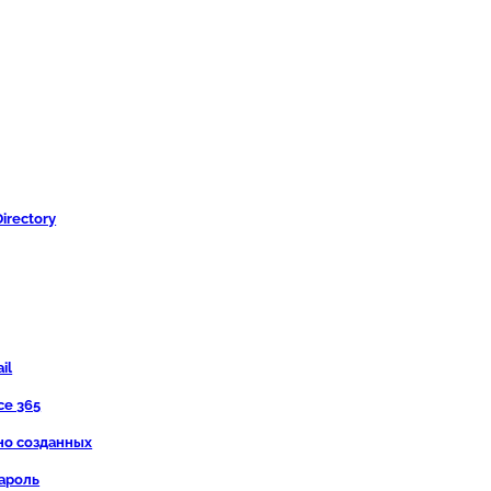
irectory
il
ce 365
вно созданных
пароль