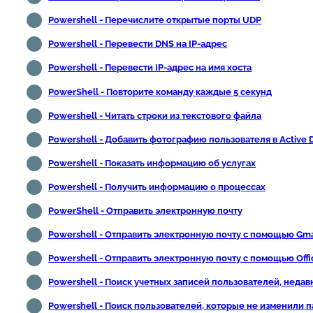
Powershell - Перечислите открытые порты UDP
Powershell - Перевести DNS на IP-адрес
Powershell - Перевести IP-адрес на имя хоста
PowerShell - Повторите команду каждые 5 секунд
Powershell - Читать строки из текстового файла
Powershell - Добавить фотографию пользователя в Active D
Powershell - Показать информацию об услугах
Powershell - Получить информацию о процессах
PowerShell - Отправить электронную почту
Powershell - Отправить электронную почту с помощью Gma
Powershell - Отправить электронную почту с помощью Offi
Powershell - Поиск учетных записей пользователей, неда
Powershell - Поиск пользователей, которые не изменили 