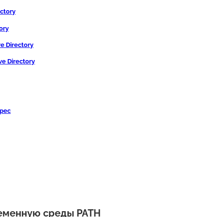
ctory
ory
e Directory
e Directory
дрес
ременную среды PATH