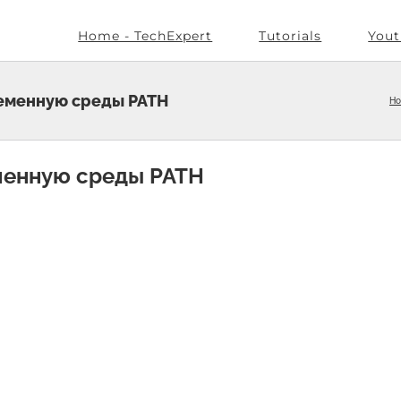
Home - TechExpert
Tutorials
Yout
ременную среды PATH
H
еменную среды PATH