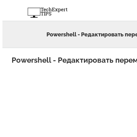
Skip
to
content
Powershell - Редактировать пе
Powershell - Редактировать пер