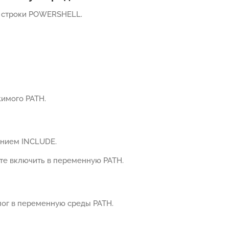
й строки POWERSHELL.
имого PATH.
анием INCLUDE.
ите включить в переменную PATH.
ог в переменную среды PATH.