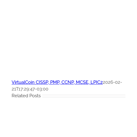
VirtualCoin CISSP, PMP, CCNP, MCSE, LPIC2
2026-02-
21T17:29:47-03:00
Related Posts