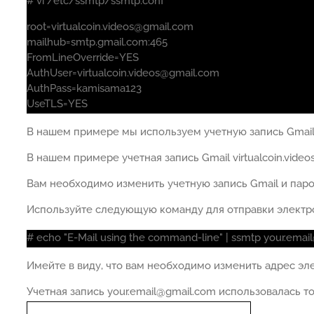
# vi /etc/ssmtp/ssmtp.conf
root=virtualcoin.videos@gmail.com
mailhub=smtp.gmail.com:465
FromLineOverride=YES
AuthUser=virtualcoin.videos@gmail.com
AuthPass=kamisama123
UseTLS=YES
В нашем примере мы используем учетную запись Gmail v
В нашем примере учетная запись Gmail virtualcoin.vide
Вам необходимо изменить учетную запись Gmail и парол
Используйте следующую команду для отправки электр
# echo "E-Mail using the command-line" | ssmtp your.ema
Имейте в виду, что вам необходимо изменить адрес эл
Учетная запись your.email@gmail.com использовалась т