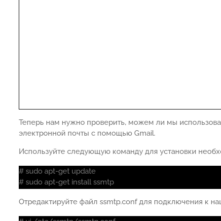
Теперь нам нужно проверить, можем ли мы использова
электронной почты с помощью Gmail.
Используйте следующую команду для установки необх
# sudo apt-get update
# sudo apt-get install ssmtp
Отредактируйте файл ssmtp.conf для подключения к на