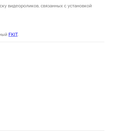
ску видеороликов, связанных с установкой
нный
FKIT
.