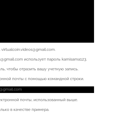
irtualcoin.videos@gmail.com.
os@gmail.com использует пароль kamisama123.
ь, чтобы отразить вашу учетную запись.
онной почты с помощью командной строки.
il@gmail.com
ектронной почты, использованный выше.
олько в качестве примера.