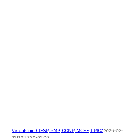
VirtualCoin CISSP, PMP, CCNP, MCSE, LPIC2
2026-02-
21T19:27:20-03:00