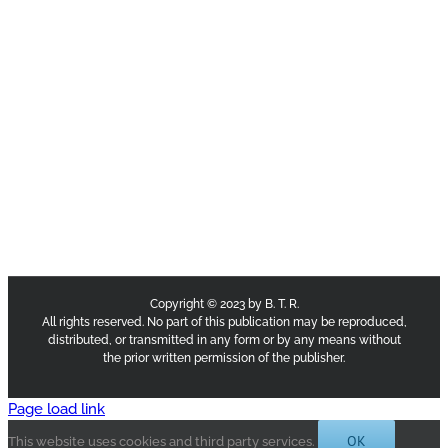
Copyright © 2023 by B. T. R.
All rights reserved. No part of this publication may be reproduced,
distributed, or transmitted in any form or by any means without
the prior written permission of the publisher.
Page load link
OK
This website uses cookies and third party services.