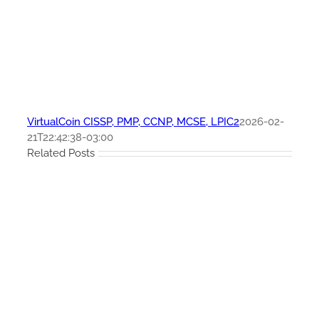
VirtualCoin CISSP, PMP, CCNP, MCSE, LPIC2
2026-02-
21T22:42:38-03:00
Related Posts