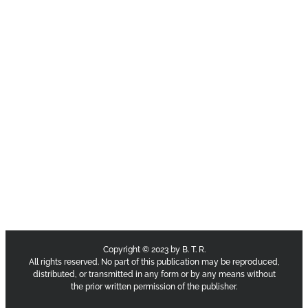
Copyright © 2023 by B. T. R.
All rights reserved. No part of this publication may be reproduced,
distributed, or transmitted in any form or by any means without
the prior written permission of the publisher.