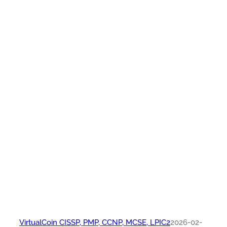
VirtualCoin CISSP, PMP, CCNP, MCSE, LPIC2
2026-02-