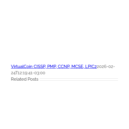
VirtualCoin CISSP, PMP, CCNP, MCSE, LPIC2
2026-02-
24T12:19:41-03:00
Related Posts