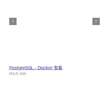
PostgreSQL - Docker 安装
18 9 月, 2020