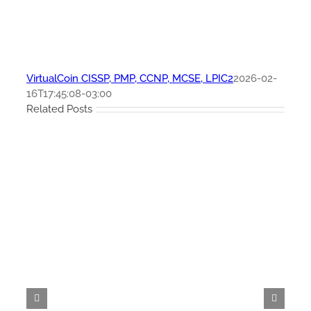
VirtualCoin CISSP, PMP, CCNP, MCSE, LPIC2
2026-02-
16T17:45:08-03:00
Related Posts