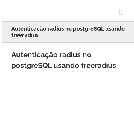
Skip
to
content
Autenticação radius no postgreSQL usando
freeradius
Autenticação radius no
postgreSQL usando freeradius