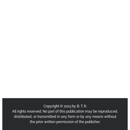
Copyright © 2023 by B. T. R.
All rights reserved. No part of this publication may be reproduced,
distributed, or transmitted in any form or by any means without
the prior written permission of the publisher.