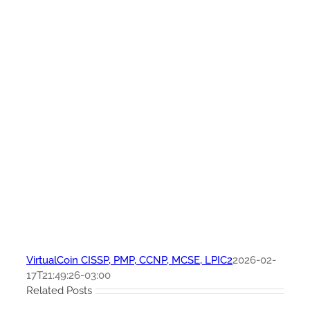
VirtualCoin CISSP, PMP, CCNP, MCSE, LPIC2
2026-02-
17T21:49:26-03:00
Related Posts