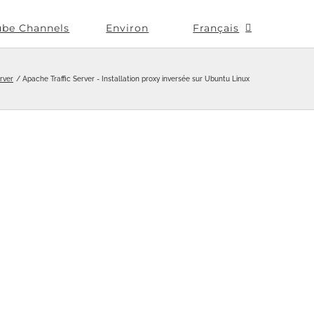
ube Channels
Environ
Français
rver
Apache Traffic Server - Installation proxy inversée sur Ubuntu Linux