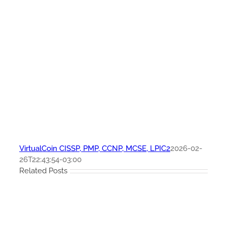
VirtualCoin CISSP, PMP, CCNP, MCSE, LPIC2
2026-02-
26T22:43:54-03:00
Related Posts