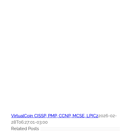
VirtualCoin CISSP, PMP, CCNP, MCSE, LPIC2
2026-02-
28T06:27:01-03:00
Related Posts