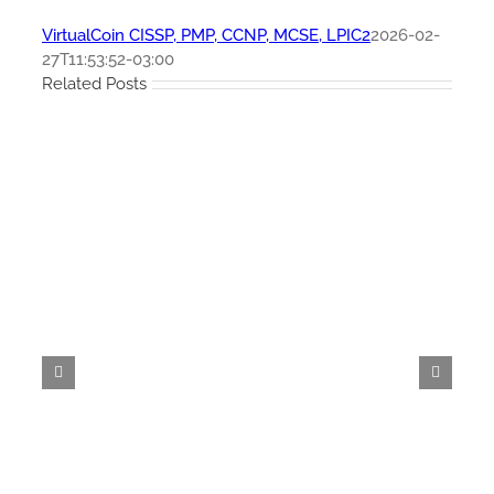
VirtualCoin CISSP, PMP, CCNP, MCSE, LPIC2
2026-02-
27T11:53:52-03:00
Related Posts