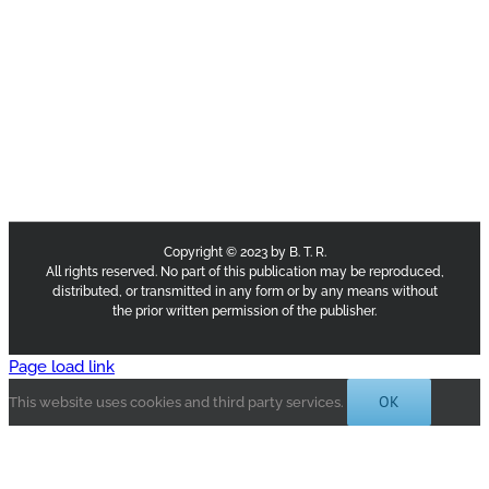
Copyright © 2023 by B. T. R.
All rights reserved. No part of this publication may be reproduced,
distributed, or transmitted in any form or by any means without
the prior written permission of the publisher.
Page load link
OK
This website uses cookies and third party services.