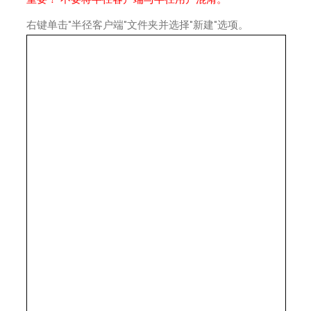
右键单击"半径客户端"文件夹并选择"新建"选项。