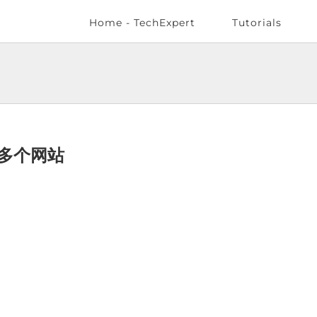
Home - TechExpert
Tutorials
的多个网站