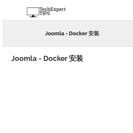
Skip
to
content
Joomla - Docker 安装
Joomla - Docker 安装