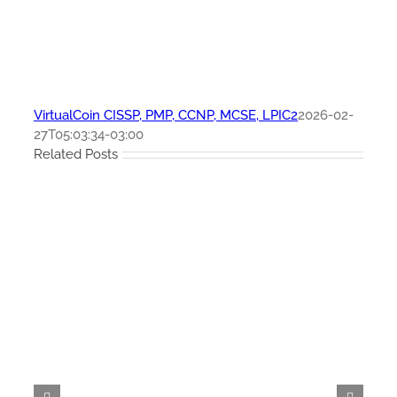
VirtualCoin CISSP, PMP, CCNP, MCSE, LPIC2
2026-02-
27T05:03:34-03:00
Related Posts