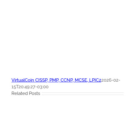
VirtualCoin CISSP, PMP, CCNP, MCSE, LPIC2
2026-02-
15T20:49:27-03:00
Related Posts