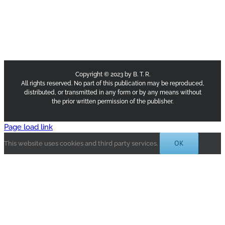
Copyright © 2023 by B. T. R.
All rights reserved. No part of this publication may be reproduced,
distributed, or transmitted in any form or by any means without
the prior written permission of the publisher.
Page load link
OK
This website uses cookies and third party services.