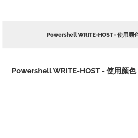
Skip
to
content
Powershell WRITE-HOST - 使用颜
Powershell WRITE-HOST - 使用颜色