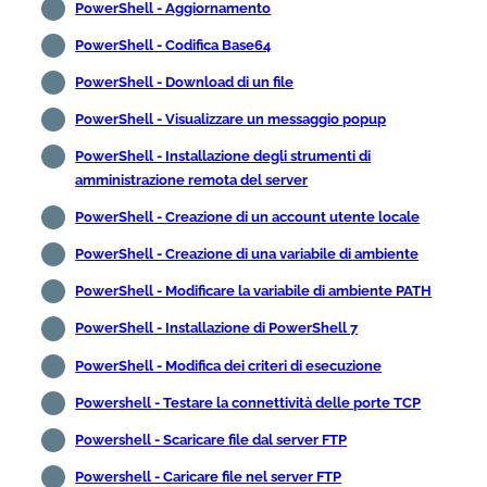
PowerShell - Aggiornamento
PowerShell - Codifica Base64
PowerShell - Download di un file
PowerShell - Visualizzare un messaggio popup
PowerShell - Installazione degli strumenti di
amministrazione remota del server
PowerShell - Creazione di un account utente locale
PowerShell - Creazione di una variabile di ambiente
PowerShell - Modificare la variabile di ambiente PATH
PowerShell - Installazione di PowerShell 7
PowerShell - Modifica dei criteri di esecuzione
Powershell - Testare la connettività delle porte TCP
Powershell - Scaricare file dal server FTP
Powershell - Caricare file nel server FTP