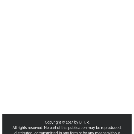
Copyright © 2023 by B. T. R.
All rights reserved. No part of this publication may be reproduced,
distributed, or transmitted in any form or by any means without