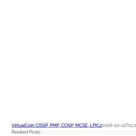
VirtualCoin CISSP, PMP, CCNP, MCSE, LPIC2
2026-02-22T01:2
Related Posts