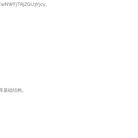
NWFjTRjZGU3Yjcy。
据库基础结构。