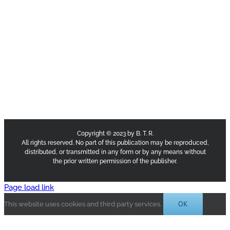
Copyright © 2023 by B. T. R.
All rights reserved. No part of this publication may be reproduced,
distributed, or transmitted in any form or by any means without
the prior written permission of the publisher.
Page load link
OK
This website uses cookies and third party services.