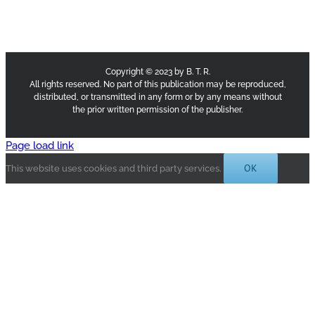
Copyright © 2023 by B. T. R.
All rights reserved. No part of this publication may be reproduced,
distributed, or transmitted in any form or by any means without
the prior written permission of the publisher.
Page load link
OK
This website uses cookies and third party services.