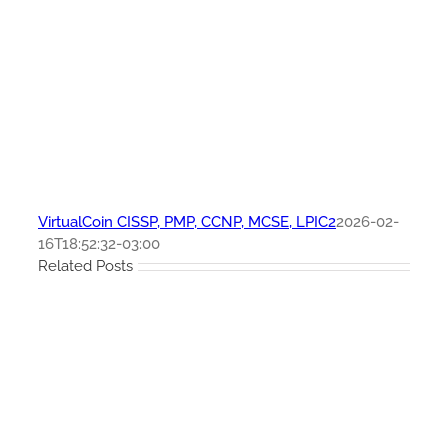
VirtualCoin CISSP, PMP, CCNP, MCSE, LPIC2
2026-02-
16T18:52:32-03:00
Related Posts