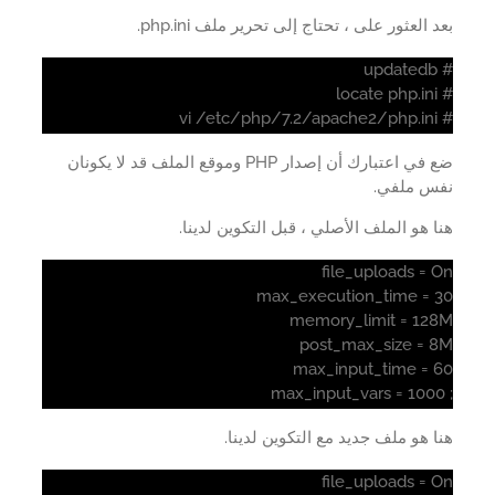
 العثور على ، تحتاج إلى تحرير ملف php.ini.
ضع في اعتبارك أن إصدار PHP وموقع الملف قد لا يكونان
س ملفي.
 هو الملف الأصلي ، قبل التكوين لدينا.
file_uploads = 
max_execution_time = 
memory_limit = 12
post_max_size = 
max_input_time = 
 هو ملف جديد مع التكوين لدينا.
file_uploads = 