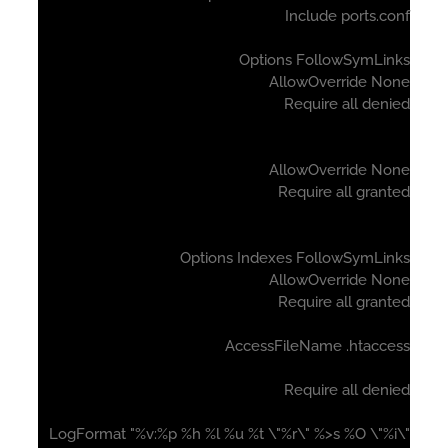
Include ports.c
Options FollowSymLin
AllowOverride No
Require all deni
AllowOverride No
Require all gran
Options Indexes FollowSymLin
AllowOverride No
Require all gran
AccessFileName .htacce
Require all deni
LogFormat "%v:%p %h %l %u %t \"%r\" %>s %O \"%i