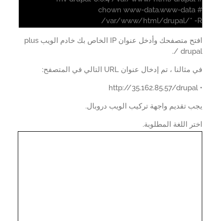
# chown www-data.www-data
/var/www/html/drupal/* 
افتح متصفحك وأدخل عنوان IP الخاص بك خادم الويب plus
/ drup
النا ، تم إدخال عنوان URL التالي في المتصفح:
 تقديم واجهة تركيب الويب دروبال.
ر اللغة المطلوبة.