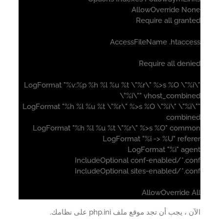
AllowOverride No
Require all gran
AccessFileName .htacce
Require all deni
LogFormat "%v:%p %h %l %u %t \"%r\" %>s %O \"%i
\"%i\"" vhost_combin
LogFormat "%h %l %u %t \"%r\" %>s %O \"%i\" \"%i\
combin
LogFormat "%h %l %u %t \"%r\" %>s %O" comm
LogFormat "%i -> %U" refer
LogFormat "%i" age
IncludeOptional conf-enabled/*.co
IncludeOptional sites-enabled/*.co
AllowOverride A
 ، يجب أن تجد موقع ملف php.ini على نظامك.