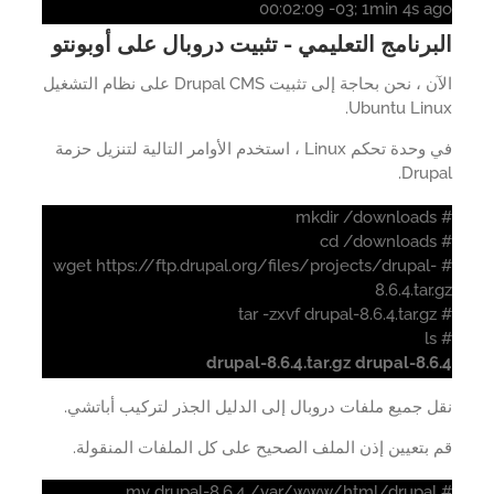
00:02:09 -03; 1min 4s a
برنامج التعليمي - تثبيت دروبال على أوبونتو
الآن ، نحن بحاجة إلى تثبيت Drupal CMS على نظام التشغيل
Ubuntu Linu
في وحدة تحكم Linux ، استخدم الأوامر التالية لتنزيل حزمة
Drup
# wget https://ftp.drupal.org/files/projects/drupal-
8.6.4.tar
drupal-8.6.4.tar.gz drupal-8.
 جميع ملفات دروبال إلى الدليل الجذر لتركيب أباتشي.
بتعيين إذن الملف الصحيح على كل الملفات المنقولة.