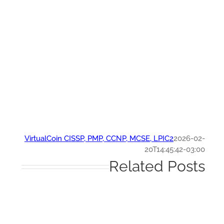
VirtualCoin CISSP, PMP, CCNP, MCSE, LPIC2
2026-0
20T14:45:42-03:
Related Post