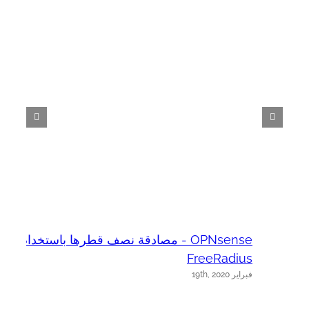
OPNsense - مصادقة نصف قطرها باستخدام
e
فب
FreeRadius
فبراير 19th, 2020