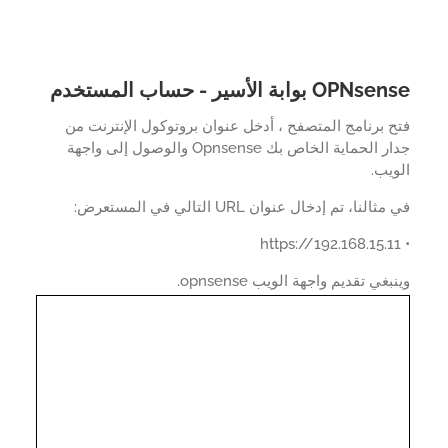
OP بوابة الأسير - حساب المستخدم
 برنامج المتصفح ، أدخل عنوان بروتوكول الإنترنت من
جدار الحماية الخاص بك Opnsense والوصول إلى واجهة
يب.
النا، تم إدخال عنوان URL التالي في المستعرض:
بغي تقديم واجهة الويب opnsense.