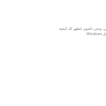
Power؟ في هذا البرنامج التعليمي، ونحن ذاهبون لتظهر لك كيفية