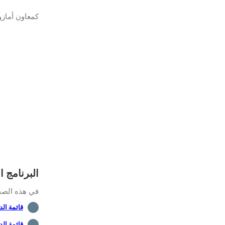
كمعاون أمازو
البرنامج التع
في هذه الصفحة
قائمة الدروس -
قائمة الد