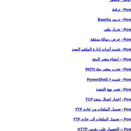
 ترقية
يز Base64
نزيل ملف
الة منبثقة
رة الملقم البعيد
تغير البيئة
ير بيئة PATH
PowerShell 
هج التنفيذ
ال منفذ TCP
ت من خادم FTP
 إلى خادم FTP
ى رؤوس HTTP