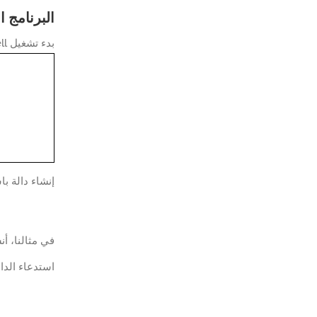
البرنامج 
بدء تشغيل Powershell سطر الأوامر.
إنشاء دالة باستخدام
في مثالنا، أنشأنا وظيفة تسمى
استدعاء الدالة باس