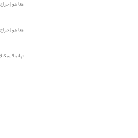
هنا هو إخراج 
هنا هو إخراج 
تهانينا! يمكنك إن