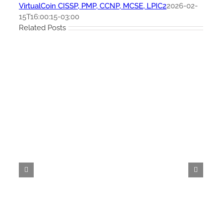
VirtualCoin CISSP, PMP, CCNP, MCSE, LPIC2
2026-02-
15T16:00:15-03:00
Related Posts