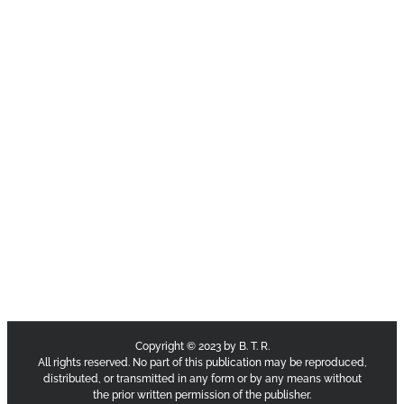
Copyright © 2023 by B. T. R.
All rights reserved. No part of this publication may be reproduced,
distributed, or transmitted in any form or by any means without
the prior written permission of the publisher.