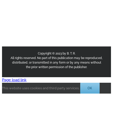
Copyright © 2023 by B. T. R.
All rights reserved. No part of this publication may be reproduced,
distributed, or transmitted in any form or by any means without
the prior written permission of the publisher.
Page load link
OK
This website uses cookies and third party services.