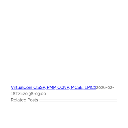
VirtualCoin CISSP, PMP, CCNP, MCSE, LPIC2
2026-02-
18T21:20:38-03:00
Related Posts