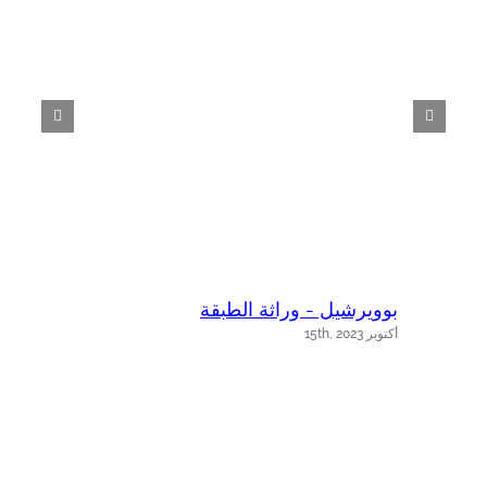
بوويرشيل - وراثة الطبقة
ب
أكتوبر 15th, 2023
أك