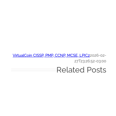
VirtualCoin CISSP, PMP, CCNP, MCSE, LPIC2
2026-0
27T23:26:52-03:
Related Post