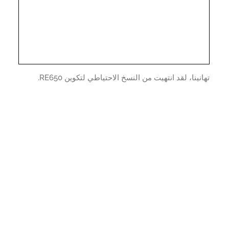
نينا، لقد انتهيت من النسخ الاحتياطي لتكوين RE650.