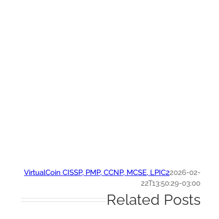
VirtualCoin CISSP, PMP, CCNP, MCSE, LPIC2
2026-0
22T13:50:29-03:
Related Post