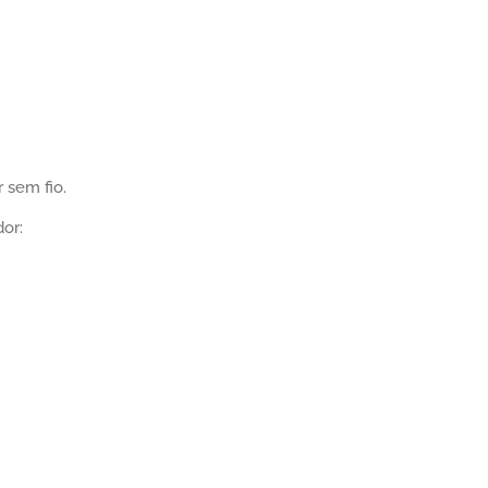
 sem fio.
or: