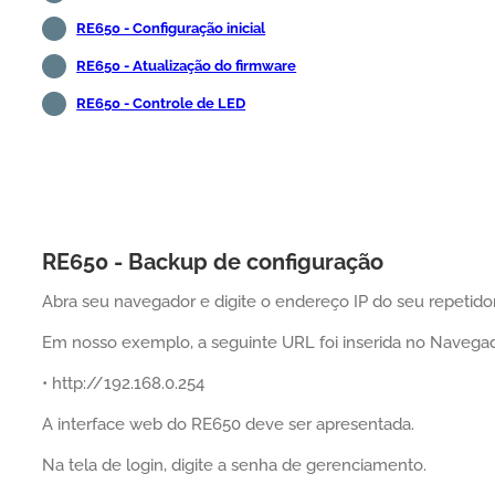
RE650 - Configuração inicial
RE650 - Atualização do firmware
RE650 - Controle de LED
RE650 - Backup de configuração
Abra seu navegador e digite o endereço IP do seu repetidor
Em nosso exemplo, a seguinte URL foi inserida no Navegad
• http://192.168.0.254
A interface web do RE650 deve ser apresentada.
Na tela de login, digite a senha de gerenciamento.