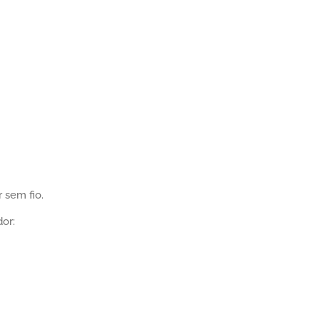
 sem fio.
or: