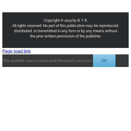
Copyright © 2023 by B. T. R.
All rights reserved. No part of this publication may be reproduced,
distributed, or transmitted in any form or by any means without
the prior written permission of the publisher.
Page load link
OK
This website uses cookies and third party services.