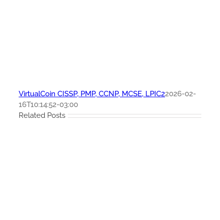
VirtualCoin CISSP, PMP, CCNP, MCSE, LPIC2
2026-02-
16T10:14:52-03:00
Related Posts