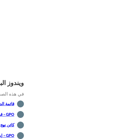
ويندوز الب
في هذه الصفحة،
قائمة ال
GPO - قفل الشاشة بعد عدم النشاط
كائن نهج
GPO - إيقاف تشغيل واي فاي إذا كان إيثرنت متصلا