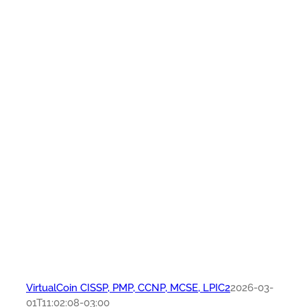
VirtualCoin CISSP, PMP, CCNP, MCSE, LPIC2
2026-03-
01T11:02:08-03:00