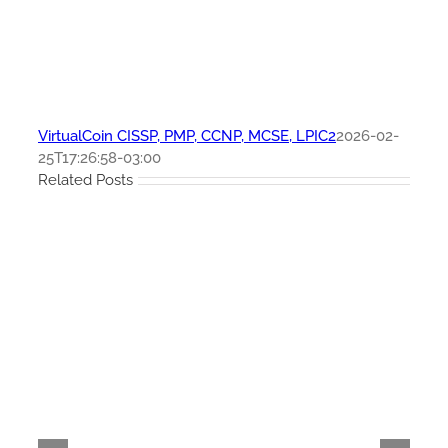
VirtualCoin CISSP, PMP, CCNP, MCSE, LPIC2
2026-02-
25T17:26:58-03:00
Related Posts