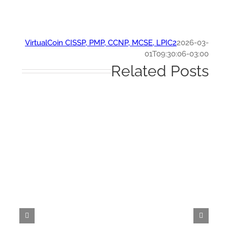
VirtualCoin CISSP, PMP, CCNP, MCSE, LPIC2
2026-0
01T09:30:06-03:
Related Post