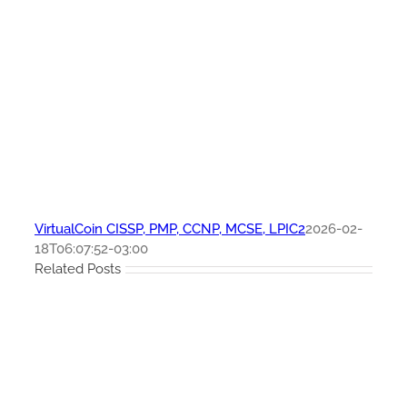
VirtualCoin CISSP, PMP, CCNP, MCSE, LPIC2
2026-02-
18T06:07:52-03:00
Related Posts