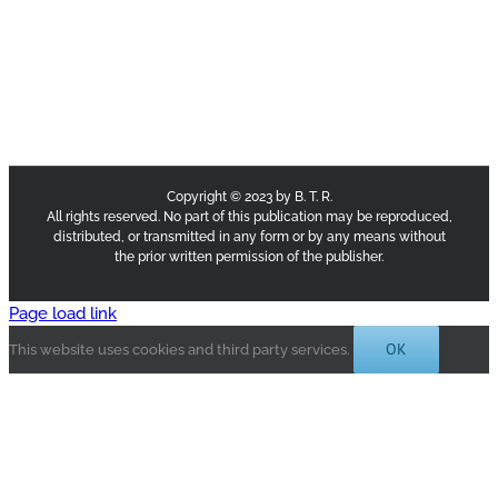
Copyright © 2023 by B. T. R.
All rights reserved. No part of this publication may be reproduced,
distributed, or transmitted in any form or by any means without
the prior written permission of the publisher.
Page load link
OK
This website uses cookies and third party services.