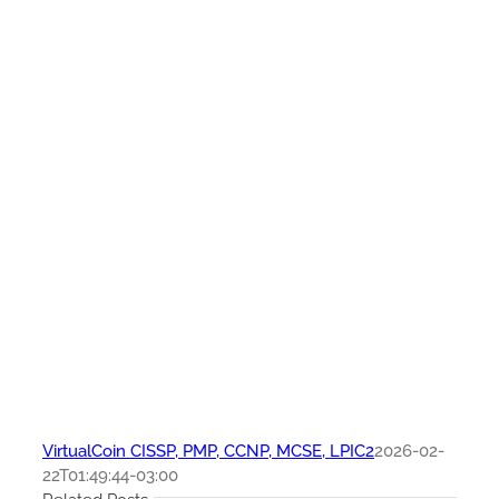
VirtualCoin CISSP, PMP, CCNP, MCSE, LPIC2
2026-02-
22T01:49:44-03:00