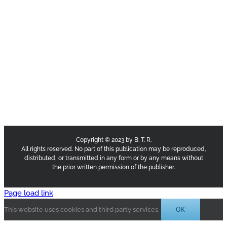
Copyright © 2023 by B. T. R.
All rights reserved. No part of this publication may be reproduced,
distributed, or transmitted in any form or by any means without
the prior written permission of the publisher.
Page load link
OK
This website uses cookies and third party services.