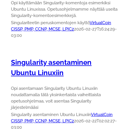
Opi käyttämään Singularity-komentoja esimerkiksi
Ubuntu Linuxissa. Opetusohjelmamme näyttää useita
Singularity-komentoesimerkkejä.
Singulariteetin peruskomentojen käyttö
VirtualCoin
CISSP, PMP, CCNP, MCSE, LPIC2
2026-02-27T16:24:29-
03:00
Singularity asentaminen
Ubuntu Linuxiin
Opi asentamaan Singularity Ubuntu Linuxiin
noudattamalla tätä yksinkertaista vaiheittaista
opetusohjelmaa, voit asentaa Singularity
järjestelmääsi
Singularity asentaminen Ubuntu Linuxiin
VirtualCoin
CISSP, PMP, CCNP, MCSE, LPIC2
2026-02-22T02:02:27-
03:00