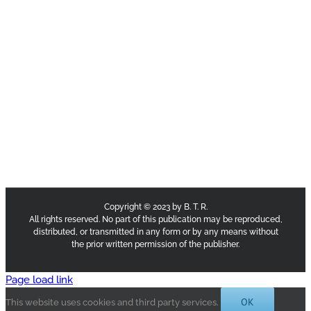
Copyright © 2023 by B. T. R.
All rights reserved. No part of this publication may be reproduced,
distributed, or transmitted in any form or by any means without
the prior written permission of the publisher.
Page load link
OK
This website uses cookies and third party services.