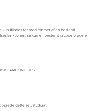
ang kun tillades for medlemmer af en bestemt
delsesfunktionen, så kun en bestemt gruppe brugere
 WWW.GAMEKING.TIPS.
 at oprette dette selvstudium.