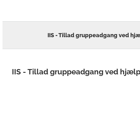
Skip
to
content
IIS - Tillad gruppeadgang ved hj
IIS - Tillad gruppeadgang ved hjæl