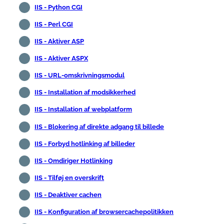
IIS - Python CGI
IIS - Perl CGI
IIS - Aktiver ASP
IIS - Aktiver ASPX
IIS - URL-omskrivningsmodul
IIS - Installation af modsikkerhed
IIS - Installation af webplatform
IIS - Blokering af direkte adgang til billede
IIS - Forbyd hotlinking af billeder
IIS - Omdiriger Hotlinking
IIS - Tilføj en overskrift
IIS - Deaktiver cachen
IIS - Konfiguration af browsercachepolitikken