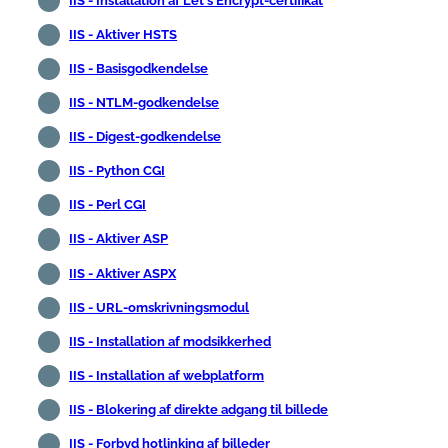
IIS - Installation af Let's Encrypt-certifikat
IIS - Aktiver HSTS
IIS - Basisgodkendelse
IIS - NTLM-godkendelse
IIS - Digest-godkendelse
IIS - Python CGI
IIS - Perl CGI
IIS - Aktiver ASP
IIS - Aktiver ASPX
IIS - URL-omskrivningsmodul
IIS - Installation af modsikkerhed
IIS - Installation af webplatform
IIS - Blokering af direkte adgang til billede
IIS - Forbyd hotlinking af billeder