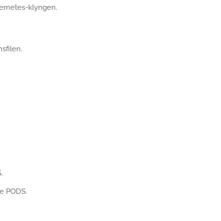
ernetes-klyngen.
sfilen.
.
re PODS.