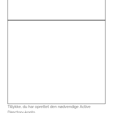
Tillykke, du har oprettet den nødvendige Active
Directory-konto.